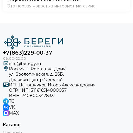
Это первая новость в интернет-магазине.
+7(863)229-00-37
info@beregy.ru
Россия, г. Ростов-на-Дону,
ул. Зоологическая, д. 26Б,
Деловой Центр "Сделка".
ИП Шапошников Игорь Александрович
ОГРНИП: 311616514000037
ИНН: 740800342833
TG
VK
MAX
Каталог